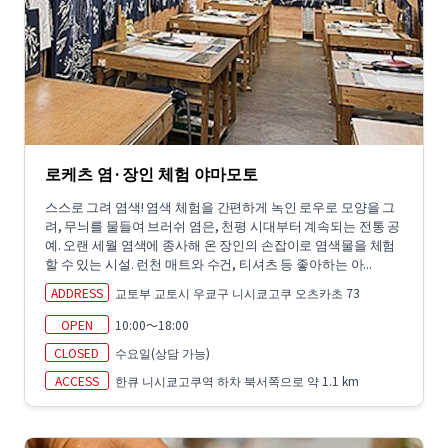
로케츠 염·장인 체험 야마모토
스스로 그려 염색! 염색 체험을 간편하게 녹인 로우로 모양을 그
려, 무늬를 물들여 브러쉬 염은, 천평 시대부터 계속되는 전통 공
예. 오랜 세월 염색에 종사해 온 장인의 손잡이로 염색물을 체험
할 수 있는 시설. 런천 매트와 수건, 티셔츠 등 좋아하는 아...
ADDRESS
교토부 교토시 우쿄구 니시쿄고쿠 오츠카초 73
OPEN
10:00～18:00
CLOSED
수요일(상담 가능)
ACCESS
한큐 니시쿄고쿠역 하차 북서쪽으로 약 1.1 km