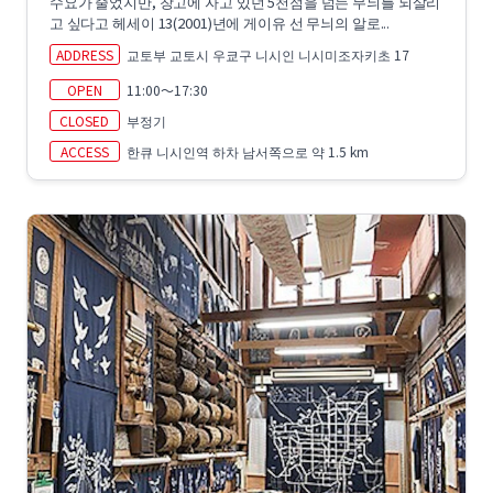
수요가 줄었지만, 창고에 자고 있던 5천점을 넘는 무늬를 되살리
고 싶다고 헤세이 13(2001)년에 게이유 선 무늬의 알로...
ADDRESS
교토부 교토시 우쿄구 니시인 니시미조자키초 17
OPEN
11:00～17:30
CLOSED
부정기
ACCESS
한큐 니시인역 하차 남서쪽으로 약 1.5 km