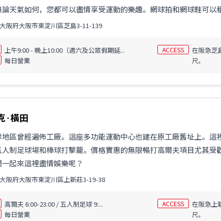
論天氣如何，您都可以盡情享受運動的樂趣。網球拍和網球鞋可以租借
大阪府大阪市東淀川區芝島3-11-139
上午9:00 - 晚上10:00（週六及公眾假期延...
ACCESS
在阪急芝島
每日營業
尺。
克·橫田
岸地區曾經遍佈工廠。這座多功能運動中心也建在原工廠舊址上。這
五人制足球場和棒球打擊籠。價格實惠的無限暢打高爾夫項目尤其受
們一起來這裡盡情娛樂呢？
大阪府大阪市東淀川區上新莊3-19-38
高爾夫 6:00-23:00 / 五人制足球 9:...
ACCESS
在阪急上新
每日營業
尺。