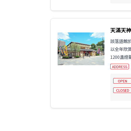
天滿天
該落語館於
以全年欣
1200盞燈
ADDRESS
OPEN
CLOSED