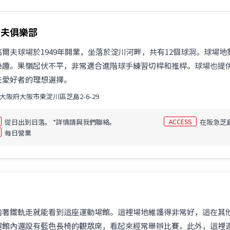
爾夫俱樂部
高爾夫球場於1949年開業，坐落於淀川河畔，共有12個球洞。球場
樂趣。果嶺起伏不平，非常適合進階球手練習切桿和推桿。球場也提
夫愛好者的理想選擇。
大阪府大阪市東淀川區芝島2-6-29
從日出到日落。 *詳情請與我們聯絡。
ACCESS
在阪急芝
每日營業
育
沿著鐵軌走就能看到這座運動場館。這裡場地維護得非常好，這在其
場館內還設有藍色長椅的觀眾席，看起來經常舉辦比賽。此外，這裡