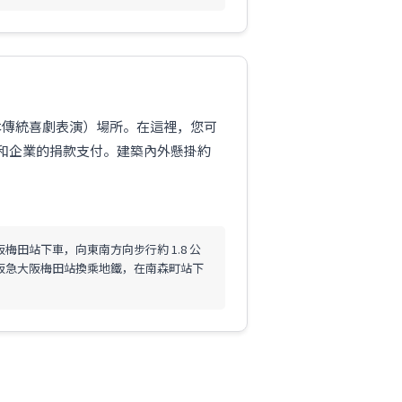
日本傳統喜劇表演）場所。在這裡，您可
人和企業的捐款支付。建築內外懸掛約
梅田站下車，向東南方向步行約 1.8 公
阪急大阪梅田站換乘地鐵，在南森町站下