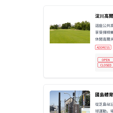
淀川高
這座公共
享受揮桿
休閒高爾
ADDRESS
OPEN
CLOSED
國島體
從芝島站
球運動。