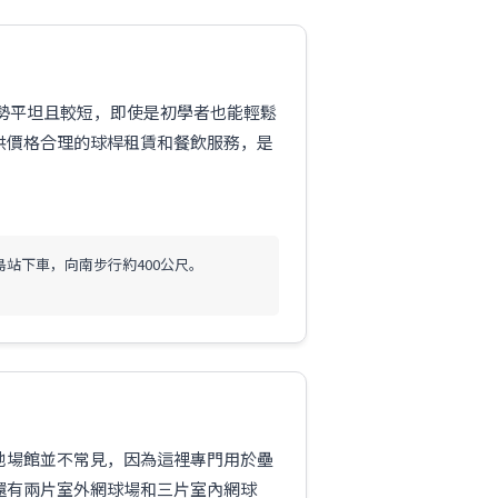
地勢平坦且較短，即使是初學者也能輕鬆
供價格合理的球桿租賃和餐飲服務，是
島站下車，向南步行約400公尺。
他場館並不常見，因為這裡專門用於壘
還有兩片室外網球場和三片室內網球