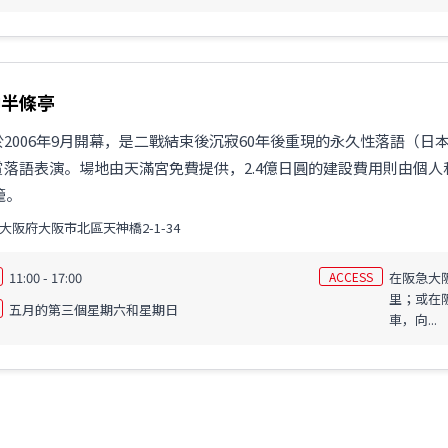
神半條亭
2006年9月開幕，是二戰結束後沉寂60年後重現的永久性落語（
賞落語表演。場地由天滿宮免費提供，2.4億日圓的建設費用則由個
籠。
大阪府大阪市北區天神橋2-1-34
11:00 - 17:00
ACCESS
在阪急大阪
里；或在
五月的第三個星期六和星期日
車，向...