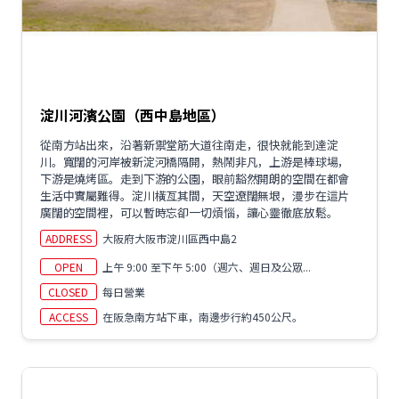
淀川河濱公園（西中島地區）
從南方站出來，沿著新禦堂筋大道往南走，很快就能到達淀
川。寬闊的河岸被新淀河橋隔開，熱鬧非凡，上游是棒球場，
下游是燒烤區。走到下游的公園，眼前豁然開朗的空間在都會
生活中實屬難得。淀川橫亙其間，天空遼闊無垠，漫步在這片
廣闊的空間裡，可以暫時忘卻一切煩惱，讓心靈徹底放鬆。
ADDRESS
大阪府大阪市淀川區西中島2
OPEN
上午 9:00 至下午 5:00（週六、週日及公眾...
CLOSED
每日營業
ACCESS
在阪急南方站下車，南邊步行約450公尺。