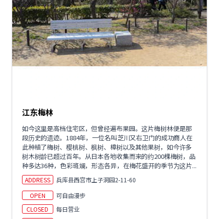
江东梅林
如今这里是高档住宅区，但曾经遍布果园。这片梅树林便是那
段历史的遗迹。1884年，一位名叫芝川又右卫门的成功商人在
此种植了梅树、樱桃树、枫树、樟树以及其他果树，如今许多
树木树龄已超过百年。从日本各地收集而来的约200棵梅树，品
种多达36种，色彩斑斓，形态各异，在梅花盛开的季节为这片...
ADDRESS
兵库县西宫市上子洞园2-11-60
OPEN
可自由漫步
CLOSED
每日营业