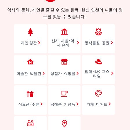
역사와 문화, 자연을 즐길 수 있는 한큐·한신 연선의 나들이 명
소를 찾을 수 있습니다。
신사·사찰·역
자연 경관
동식물원·공원
사 유적
잡화·라이프스
미술관·박물관
상점가·쇼핑몰
타일
식료품·주류
공예품·기념품
카페·디저트