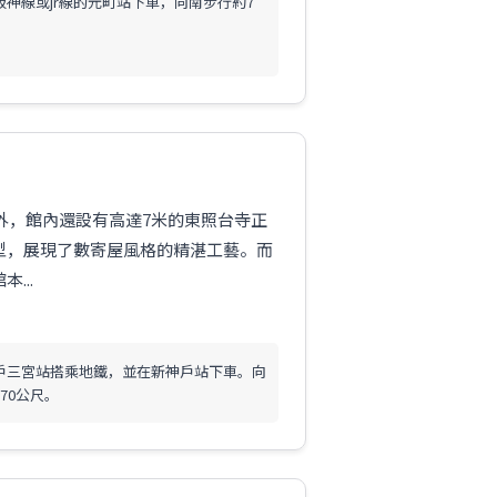
阪神線或jr線的元町站下車，向南步行約7
外，館內還設有高達7米的東照台寺正
型，展現了數寄屋風格的精湛工藝。而
...
戶三宮站搭乘地鐵，並在新神戶站下車。向
70公尺。