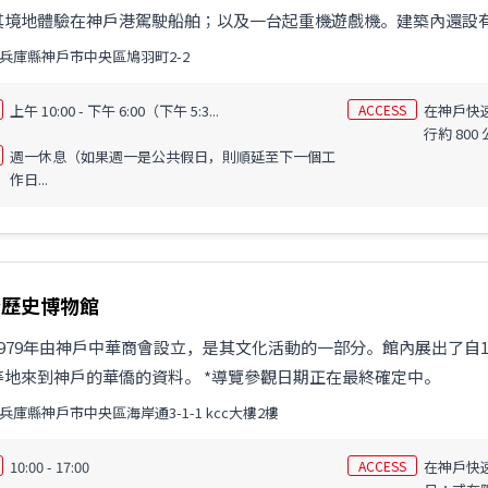
境地體驗在神戶港駕駛船舶；以及一台起重機遊戲機。建築內還設有川
兵庫縣神戶市中央區鳩羽町2-2
上午 10:00 - 下午 6:00（下午 5:3...
ACCESS
在神戶快
行約 800
週一休息（如果週一是公共假日，則順延至下一個工
作日...
僑歷史博物館
979年由神戶中華商會設立，是其文化活動的一部分。館內展出了自1
等地來到神戶的華僑的資料。 *導覽參觀日期正在最終確定中。
兵庫縣神戶市中央區海岸通3-1-1 kcc大樓2樓
10:00 - 17:00
ACCESS
在神戶快