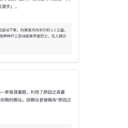
步」...
道站下車，向東南方向步行約 1.3 公里，
/阪神神戶三宮站搭乘市營巴士，在人類災
作為一家租賃畫廊，利用了原田之森畫
美術館的館址。該館址曾被稱為“原田之