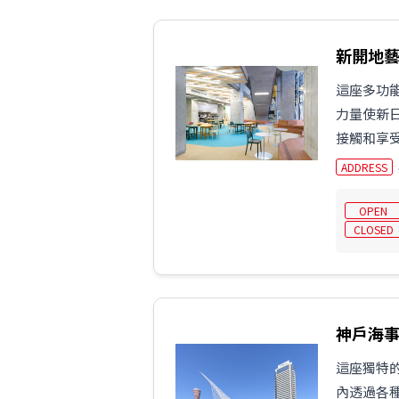
新開地
這座多功能
力量使新
接觸和享
ADDRESS
OPEN
CLOSED
神戶海
這座獨特
內透過各