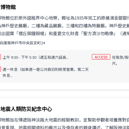
立博物館
博物館位於原外國租界中心地帶，館址為1935年完工的原橫濱金銀
為神戶歷史展廳，二樓為藏品展廳，三樓和四樓為特展廳。神戶歷史
出國寶「櫻丘銅鐘銅槍」和重要文化財產「聖方濟沙勿略像」（通常展
兵庫縣神戶市中央區京町24
上午 9:30 - 下午 5:30（週五和週六延長...
ACCESS
在阪急/阪
尺。
週一休息（如果週一是公共假日則照常營業，第二天
休息...
路地震人類防災紀念中心
博物館旨在傳遞阪神淡路大地震的經驗教訓，並幫助參觀者培養應對
情景重現、地震相關資料的展示以及倖存者的親身講述，了解阪神淡