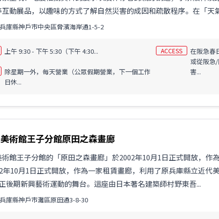
互動展品，以趣味的方式了解自然災害的成因和疏散程序。在「天氣漫
兵庫縣神戶市中央區脅濱海岸通1-5-2
上午 9:30 - 下午 5:30（下午 4:30...
ACCESS
在阪急春日
或從阪急
除星期一外，每天營業（公眾假期營業，下一個工作
害...
日休...
立美術館王子分館原田之森畫廊
術館王子分館的「原田之森畫廊」於2002年10月1日正式開放，
02年10月1日正式開放，作為一家租賃畫廊，利用了原兵庫縣立近代
正後期新興藝術運動的舞台。這座由日本著名建築師村野東吾...
兵庫縣神戶市灘區原田通3-8-30