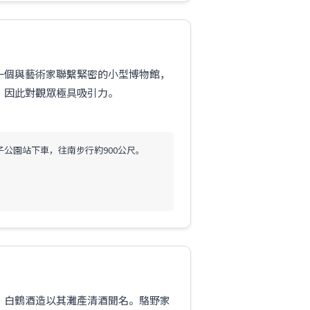
一個與藝術家聯繫緊密的小型博物館，
，因此對觀眾極具吸引力。
子公園站下車，往南步行約900公尺。
。白鶴酒造以其灘產清酒聞名。駱野家