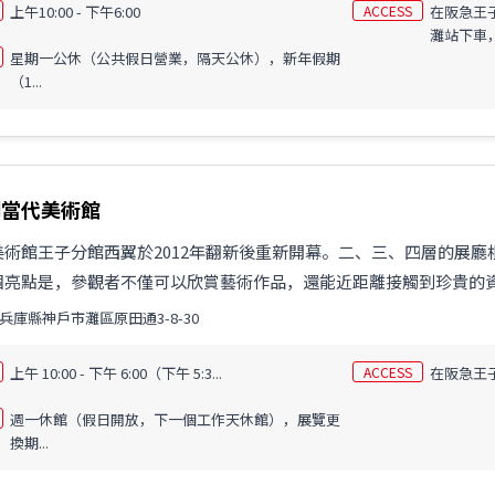
上午10:00 - 下午6:00
ACCESS
在阪急王子
灘站下車，
星期一公休（公共假日營業，隔天公休），新年假期
（1...
則當代美術館
美術館王子分館西翼於2012年翻新後重新開幕。二、三、四層的展
個亮點是，參觀者不僅可以欣賞藝術作品，還能近距離接觸到珍貴的
兵庫縣神戶市灘區原田通3-8-30
上午 10:00 - 下午 6:00（下午 5:3...
ACCESS
在阪急王
週一休館（假日開放，下一個工作天休館），展覽更
換期...