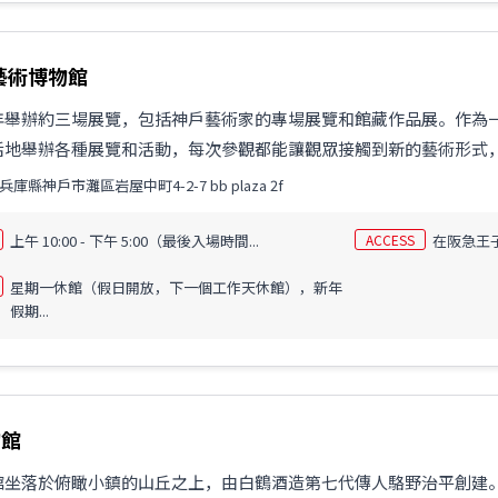
藝術博物館
年舉辦約三場展覽，包括神戶藝術家的專場展覽和館藏作品展。作為
活地舉辦各種展覽和活動，每次參觀都能讓觀眾接觸到新的藝術形式
兵庫縣神戶市灘區岩屋中町4-2-7 bb plaza 2f
上午 10:00 - 下午 5:00（最後入場時間...
ACCESS
在阪急王
星期一休館（假日開放，下一個工作天休館），新年
假期...
物館
館坐落於俯瞰小鎮的山丘之上，由白鶴酒造第七代傳人駱野治平創建