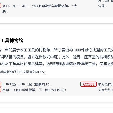
尺；或在
週日、週一、週二、公眾假期及新年期間休館。 *特
分鐘...
展...
工工具博物館
唯一專門展示木工工具的博物館。除了展出約1000件精心挑選的工具
榫卯結構的模型，矗立在開放式中庭；此外，還有一座茶室的結構模
看之下頗具現代感的建築，內部裝飾處處體現著傳統工藝，使博物館本
兵庫縣神戶市中央區熊內町7-5-1
上午 9:30 - 下午 4:30（關閉前 30 ...
ACCESS
從阪急神
星期一（假日照常營業，下一個工作日休息）
東步行約2