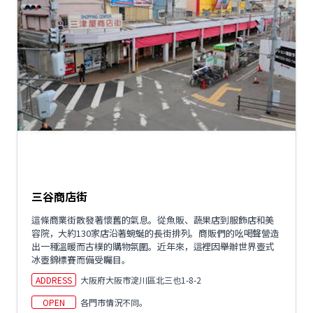
三谷商店街
這條商業街散發著懷舊的氣息。從魚販、蔬果店到服飾店和美
容院，大約130家店沿著蜿蜒的長街排列。商販們的吆喝聲營造
出一種溫暖而古樸的購物氛圍。近年來，這裡因舉辦世界壺式
冰壺錦標賽而備受矚目。
ADDRESS
大阪府大阪市淀川區北三也1-8-2
OPEN
各門市情況不同。