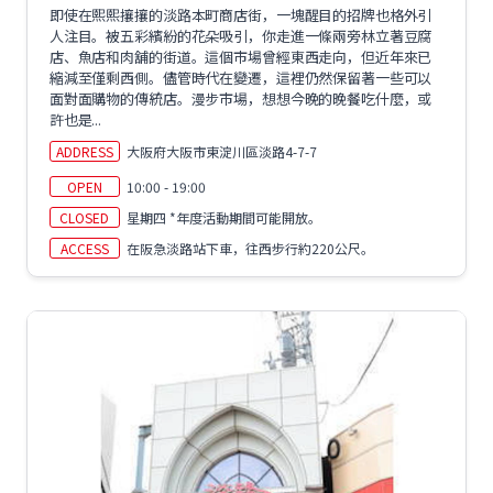
即使在熙熙攘攘的淡路本町商店街，一塊醒目的招牌也格外引
人注目。被五彩繽紛的花朵吸引，你走進一條兩旁林立著豆腐
店、魚店和肉舖的街道。這個市場曾經東西走向，但近年來已
縮減至僅剩西側。儘管時代在變遷，這裡仍然保留著一些可以
面對面購物的傳統店。漫步市場，想想今​​晚的晚餐吃什麼，或
許也是...
ADDRESS
大阪府大阪市東淀川區淡路4-7-7
OPEN
10:00 - 19:00
CLOSED
星期四 *年度活動期間可能開放。
ACCESS
在阪急淡路站下車，往西步行約220公尺。