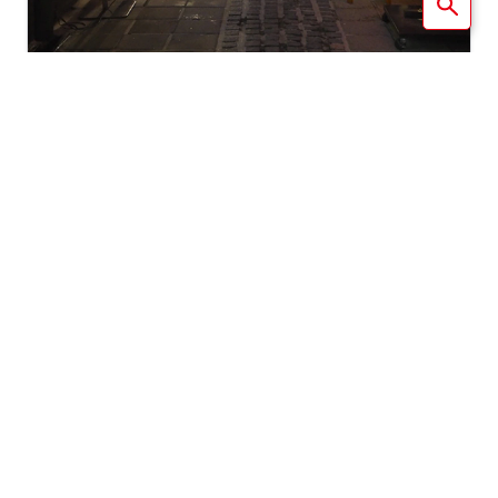
初初天神浦參道
這條熱鬧的酒吧街擁有25家餐廳和酒吧，從法式餐廳到休閒居
酒屋，風格多樣，鼓勵「街頭飲酒」——您可以體驗酒吧穿梭的
樂趣，在小巷中結識新朋友。這裡也會舉辦各種限時活動，包
括週年慶典、特色菜單和夏季節慶。
ADDRESS
大阪府大阪市北區曾根崎2-10-10
OPEN
可自由漫步
ACCESS
在阪急大阪梅田站下車，往南走約 600 公尺。
Cookie 政策
使用本網站時