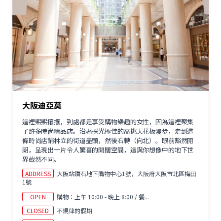
大阪迪亞莫
這裡熙熙攘攘，到處都是享受購物樂趣的女性，因為這裡聚集
了許多時尚精品店。沿著採光極佳的高挑天花板漫步，走到這
條時尚店鋪林立的街道盡頭，然後右轉（向北）。眼前豁然開
朗，呈現出一片令人驚喜的開闊空間，這與你想像中的地下世
界截然不同。
ADDRESS
大阪站鑽石地下購物中心1號，大阪府大阪市北區梅田
1號
OPEN
購物：上午 10:00 - 晚上 8:00 / 餐...
CLOSED
不規律的假期