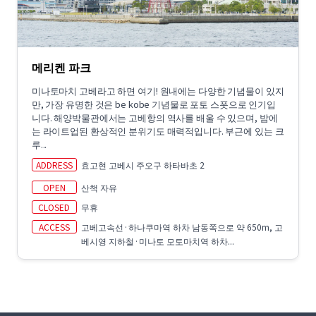
메리켄 파크
미나토마치 고베라고 하면 여기! 원내에는 다양한 기념물이 있지
만, 가장 유명한 것은 be kobe 기념물로 포토 스폿으로 인기입
니다. 해양박물관에서는 고베항의 역사를 배울 수 있으며, 밤에
는 라이트업된 환상적인 분위기도 매력적입니다. 부근에 있는 크
루...
ADDRESS
효고현 고베시 주오구 하타바초 2
OPEN
산책 자유
CLOSED
무휴
ACCESS
고베고속선·하나쿠마역 하차 남동쪽으로 약 650m, 고
베시영 지하철·미나토 모토마치역 하차...