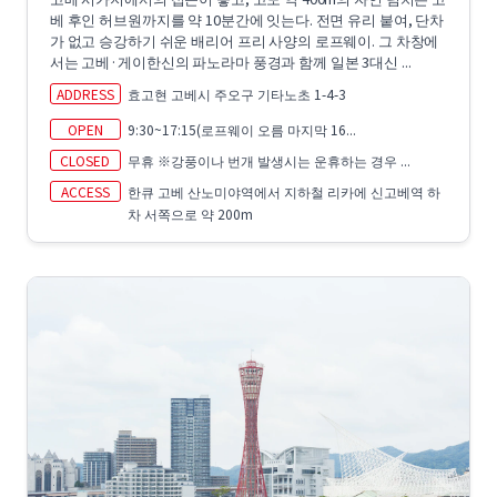
베 후인 허브원까지를 약 10분간에 잇는다. 전면 유리 붙여, 단차
가 없고 승강하기 쉬운 배리어 프리 사양의 로프웨이. 그 차창에
서는 고베·게이한신의 파노라마 풍경과 함께 일본 3대신 ...
ADDRESS
효고현 고베시 주오구 기타노초 1-4-3
OPEN
9:30~17:15(로프웨이 오름 마지막 16...
CLOSED
무휴 ※강풍이나 번개 발생시는 운휴하는 경우 ...
ACCESS
한큐 고베 산노미야역에서 지하철 리카에 신고베역 하
차 서쪽으로 약 200m