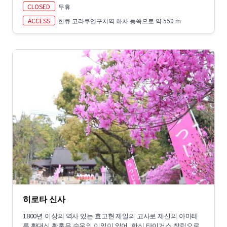
CLOSED
무휴
ACCESS
한큐 고라쿠엔구치역 하차 동쪽으로 약 550 m
히로타 신사
1800년 이상의 역사 있는 효고현 제일의 고사로 제신의 아마테
루 황대신 황혼은 승운의 이익이 있어, 한신 타이거스 창립으로