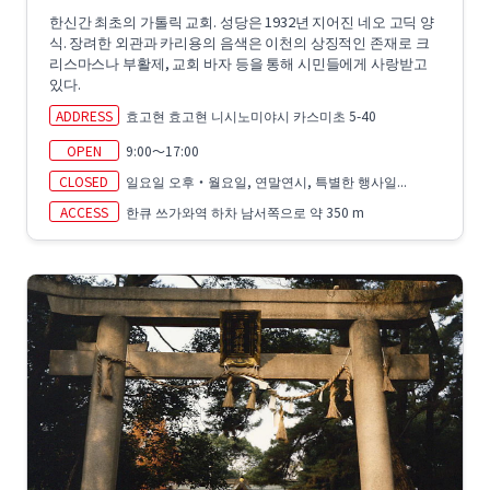
한신간 최초의 가톨릭 교회. 성당은 1932년 지어진 네오 고딕 양
식. 장려한 외관과 카리용의 음색은 이천의 상징적인 존재로 크
리스마스나 부활제, 교회 바자 등을 통해 시민들에게 사랑받고
있다.
ADDRESS
효고현 효고현 니시노미야시 카스미초 5-40
OPEN
9:00～17:00
CLOSED
일요일 오후・월요일, 연말연시, 특별한 행사일...
ACCESS
한큐 쓰가와역 하차 남서쪽으로 약 350 m