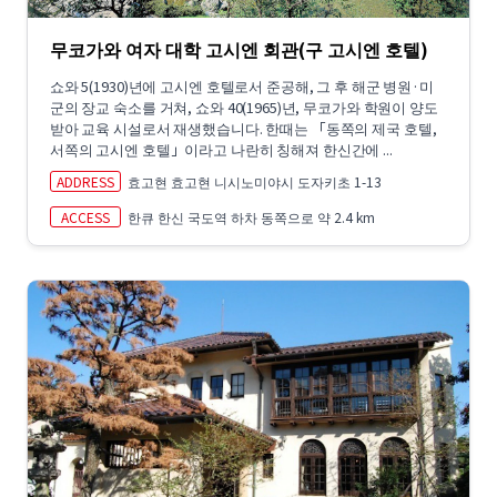
무코가와 여자 대학 고시엔 회관(구 고시엔 호텔)
쇼와 5(1930)년에 고시엔 호텔로서 준공해, 그 후 해군 병원·미
군의 장교 숙소를 거쳐, 쇼와 40(1965)년, 무코가와 학원이 양도
받아 교육 시설로서 재생했습니다. 한때는 「동쪽의 제국 호텔,
서쪽의 고시엔 호텔」이라고 나란히 칭해져 한신간에 ...
ADDRESS
효고현 효고현 니시노미야시 도자키초 1-13
ACCESS
한큐 한신 국도역 하차 동쪽으로 약 2.4 km