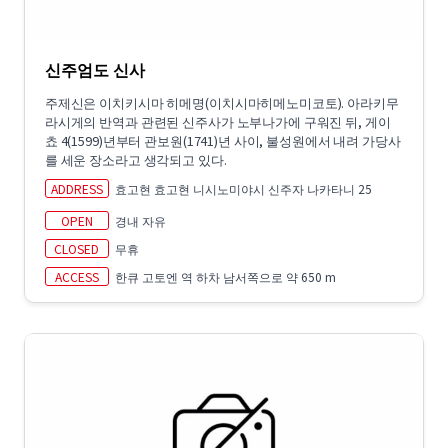
신주엄도 신사
주제신은 이치키시마 히메명(이치시마히메노미코토). 아라키무
라시게의 반역과 관련된 신주사가 노부나가에 구워진 뒤, 게이
쵸 4(1599)년부터 관보원(1741)년 사이, 불성원에서 내려 가당사
를 세운 장소라고 생각되고 있다.
ADDRESS
효고현 효고현 니시노미야시 신주자 나카타니 25
OPEN
경내 자유
CLOSED
무휴
ACCESS
한큐 고토엔 역 하차 남서쪽으로 약 650 m