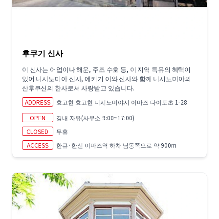
후쿠기 신사
이 신사는 어업이나 해운, 주조 수호 등, 이 지역 특유의 혜택이
있어 니시노미야 신사, 에키기 이와 신사와 함께 니시노미야의
산후쿠신의 한사로서 사랑받고 있습니다.
ADDRESS
효고현 효고현 니시노미야시 이마즈 다이토초 1-28
OPEN
경내 자유(사무소 9:00~17:00)
CLOSED
무휴
ACCESS
한큐·한신 이마즈역 하차 남동쪽으로 약 900m