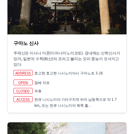
구마노 신사
주제신은 이사나 미존(이자나미노미코토). 경내에는 산학신사가
있어, 일본의 수학(화산)의 조라고 불리는 모리 중능이 모셔지고
있다.
ADDRESS
효고현 효고현 니시노미야시 구마노초 3-26
OPEN
참배 자유
CLOSED
무휴
ACCESS
한큐 니시노미야 기타구치역 하차 남동쪽으로 약 1.7
km, 또는 한큐 니시노미야 북쪽 출...