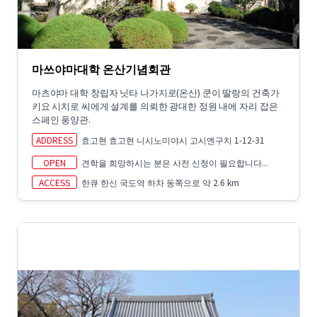
마쓰야마대학 온산기념회관
마츠야마 대학 창립자 닛타 나가지로(온산) 쿤이 딸랑의 건축가
키요 시치로 씨에게 설계를 의뢰한 광대한 정원 내에 자리 잡은
스페인 풍양관.
ADDRESS
효고현 효고현 니시노미야시 고시엔구치 1-12-31
OPEN
견학을 희망하시는 분은 사전 신청이 필요합니다...
ACCESS
한큐 한신 국도역 하차 동쪽으로 약 2.6 km