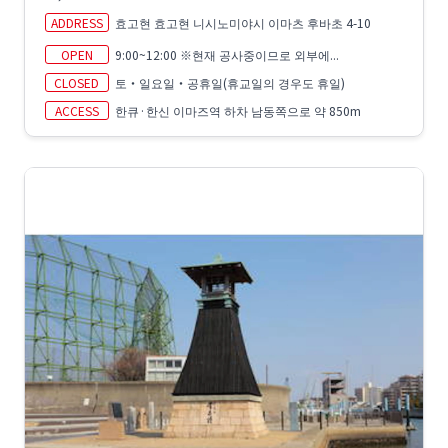
ADDRESS
효고현 효고현 니시노미야시 이마츠 후바초 4-10
OPEN
9:00~12:00 ※현재 공사중이므로 외부에...
CLOSED
토・일요일・공휴일(휴교일의 경우도 휴일)
ACCESS
한큐·한신 이마즈역 하차 남동쪽으로 약 850m