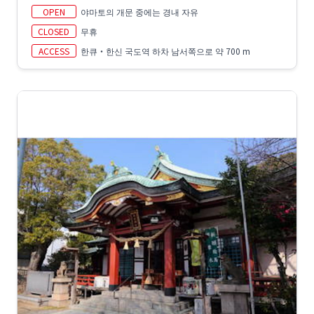
OPEN
야마토의 개문 중에는 경내 자유
CLOSED
무휴
ACCESS
한큐・한신 국도역 하차 남서쪽으로 약 700 m