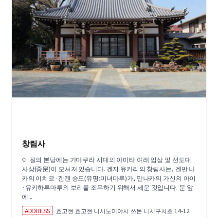
창림사
이 절의 본당에는 가마쿠라 시대의 아미타 여래 입상 및 선도대
사상(중문)이 모셔져 있습니다. 겐지 유카리의 창림사는, 겐만 나
카의 이치코·겐겐 승도(유명:미녀마루)가, 만나카의 가신의 아이
·유키하루마루의 보리를 조우하기 위해서 세운 것입니다. 문 앞
에...
ADDRESS
효고현 효고현 니시노미야시 쓰몬 니시구치초 14-12