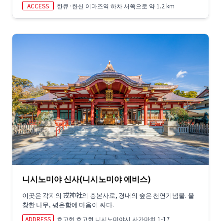
ACCESS
한큐·한신 이마즈역 하차 서쪽으로 약 1.2 km
니시노미야 신사(니시노미야 에비스)
이곳은 각지의 戎神社의 총본사로, 경내의 숲은 천연기념물. 울
창한 나무, 평온함에 마음이 싸다.
ADDRESS
효고현 효고현 니시노미야시 사가마치 1-17