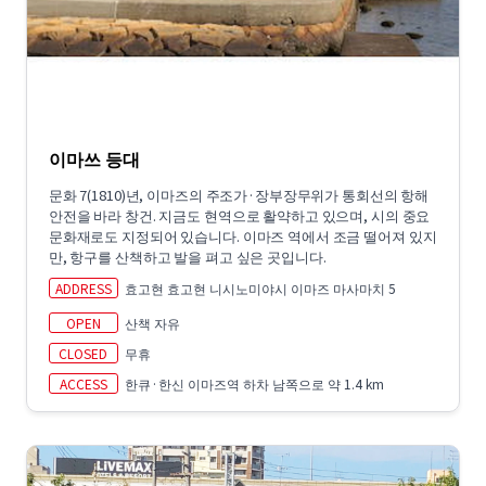
이마쓰 등대
문화 7(1810)년, 이마즈의 주조가·장부장무위가 통회선의 항해
안전을 바라 창건. 지금도 현역으로 활약하고 있으며, 시의 중요
문화재로도 지정되어 있습니다. 이마즈 역에서 조금 떨어져 있지
만, 항구를 산책하고 발을 펴고 싶은 곳입니다.
ADDRESS
효고현 효고현 니시노미야시 이마즈 마사마치 5
OPEN
산책 자유
CLOSED
무휴
ACCESS
한큐·한신 이마즈역 하차 남쪽으로 약 1.4 km