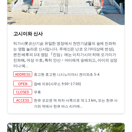
고시이와 신사
히가시롯코산기슭 유일한 영장에서 천연기념물의 숲에 진좌하
는 영험 놀라운 신사입니다. 주제신은 난코 오가미(상매 번성),
본전 배후의 1대 영암 「진암」에는 이치기시마 히메 오가미가
진좌해, 여성 수호, 특히 안산・아이에게 숭배되고, 아이의 성장
이나 예...
ADDRESS
효고현 효고현 니시노미야시 겐이와초 5-4
OPEN
참배 자유(사무소 9:00~17:00)
CLOSED
무휴
ACCESS
한큐 코요엔 역 하차 서쪽으로 약 1.3 km, 또는 한큐 사
가와 역에서 한큐 버스 리카에...