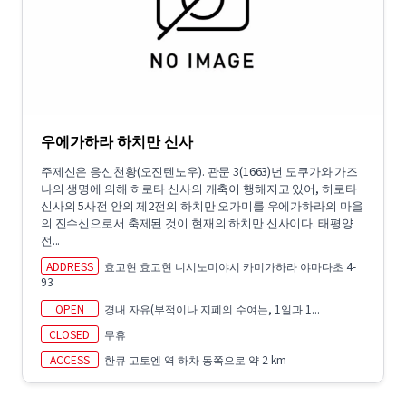
우에가하라 하치만 신사
주제신은 응신천황(오진텐노우). 관문 3(1663)년 도쿠가와 가즈
나의 생명에 의해 히로타 신사의 개축이 행해지고 있어, 히로타
신사의 5사전 안의 제2전의 하치만 오가미를 우에가하라의 마을
의 진수신으로서 축제된 것이 현재의 하치만 신사이다. 태평양
전...
ADDRESS
효고현 효고현 니시노미야시 카미가하라 야마다초 4-
93
OPEN
경내 자유(부적이나 지폐의 수여는, 1일과 1...
CLOSED
무휴
ACCESS
한큐 고토엔 역 하차 동쪽으로 약 2 km