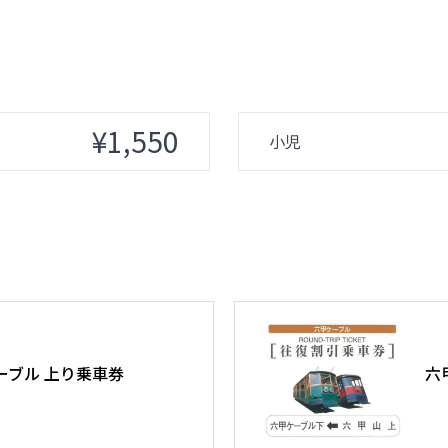
¥1,550
小児
ーブル 上り乗車券
六