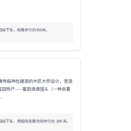
田站下车，向南步行约450米。
专精寺庙神社建造的木匠大师设计，营造
富田特产——富田清酒馒头（一种夹着
.
站下车，然后向东南方向步行约 200 米。