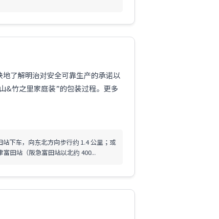
快地了解明治对安全可靠生产的承诺以
之山&竹之里家庭装”的包装过程。更多
站下车，向东北方向步行约 1.4 公里；或
摄津富田站（阪急富田站以北约 400...