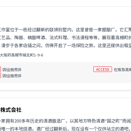
工作室位于一栋经过翻新的联排别墅内，这里曾是一家醋酿厂。它汇
工艺品、陶器、精酿啤酒、法式料理、书法课程等等，展现着高槻町
漫步于各家店铺之间，仿佛开启了一场探险之旅。这里还提供出租空间
大阪府高槻市城北町1-9-6
因设施而异
ACCESS
在阪急高
因设施而异
造株式会社
一家拥有200多年历史的清酒酿造厂，以其地方特色清酒“国之町”而
阪唯一的本地烧酒。酒厂经过翻新后，现在设有一个仅供站立的酒吧