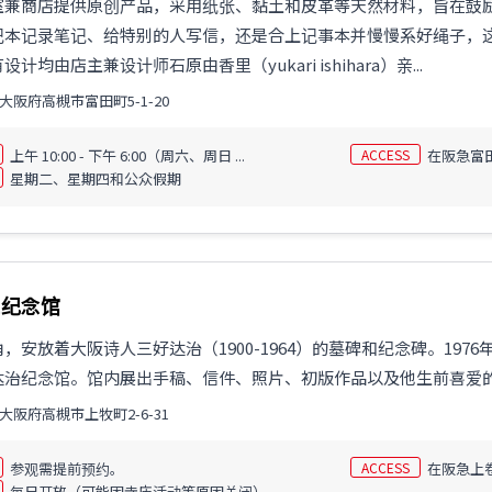
室兼商店提供原创产品，采用纸张、黏土和皮革等天然材料，旨在鼓
记本记录笔记、给特别的人写信，还是合上记事本并慢慢系好绳子，
计均由店主兼设计师石原由香里（yukari ishihara）亲...
大阪府高槻市富田町5-1-20
上午 10:00 - 下午 6:00（周六、周日 ...
ACCESS
在阪急富
星期二、星期四和公众假期
二纪念馆
，安放着大阪诗人三好达治（1900-1964）的墓碑和纪念碑。197
达治纪念馆。馆内展出手稿、信件、照片、初版作品以及他生前喜爱
大阪府高槻市上牧町2-6-31
参观需提前预约。
ACCESS
在阪急上
每日开放（可能因寺庙活动等原因关闭）