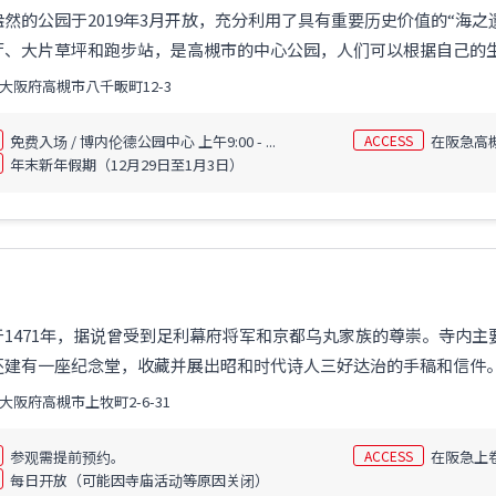
然的公园于2019年3月开放，充分利用了具有重要历史价值的“海
厅、大片草坪和跑步站，是高槻市的中心公园，人们可以根据自己的
大阪府高槻市八千畈町12-3
免费入场 / 博内伦德公园中心 上午9:00 - ...
ACCESS
在阪急高
年末新年假期（12月29日至1月3日）
于1471年，据说曾受到足利幕府将军和京都乌丸家族的尊崇。寺内
还建有一座纪念堂，收藏并展出昭和时代诗人三好达治的手稿和信件
大阪府高槻市上牧町2-6-31
参观需提前预约。
ACCESS
在阪急上
每日开放（可能因寺庙活动等原因关闭）