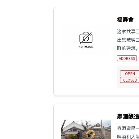
福寿舍
这家共享
出售玻璃
町的建筑，
ADDRESS
OPEN
CLOSED
寿酒酿
寿酒造是
啤酒和大