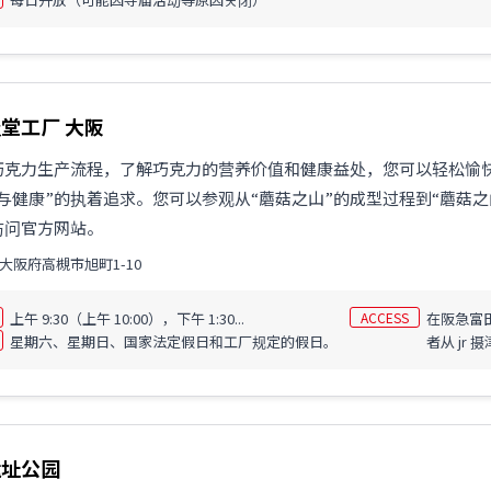
堂工厂 大阪
巧克力生产流程，了解巧克力的营养价值和健康益处，您可以轻松愉
与健康”的执着追求。您可以参观从“蘑菇之山”的成型过程到“蘑菇
访问官方网站。
大阪府高槻市旭町1-10
上午 9:30（上午 10:00），下午 1:30...
ACCESS
在阪急富田
星期六、星期日、国家法定假日和工厂规定的假日。
者从 jr 
遗址公园