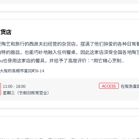
杂货店
陶艺和旅行的西良夫妇经营的杂货店，摆满了他们钟爱的各种日常餐具。
独特的器皿，也能巧妙地融入任何餐桌，因此这家店深受全国各地陶
a.isu也使用这家店的餐具，并给予了高度评价：“用它精心烹制...
大阪府高槻市富冈町6-14
11:00 - 18:00
ACCESS
在阪急富田
星期三（节假日照常营业）