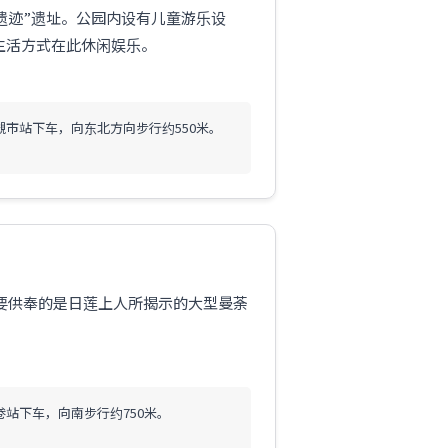
之遗迹”遗址。公园内设有儿童游乐设
生活方式在此休闲娱乐。
槻市站下车，向东北方向步行约550米。
主要供奉的是日莲上人所揭示的大型曼荼
。
卷站下车，向南步行约750米。