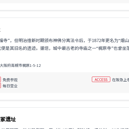
社
福寺”，但明治维新时期颁布神佛分离法令后，于1872年更名为“畑
这便是其旧名的遗迹。据信，城中最古老的寺庙之一“梶原寺”也曾坐
大阪府高槻市梶原1-5-12
免费参观
ACCESS
在阪急上
每日营业
里冢遗址