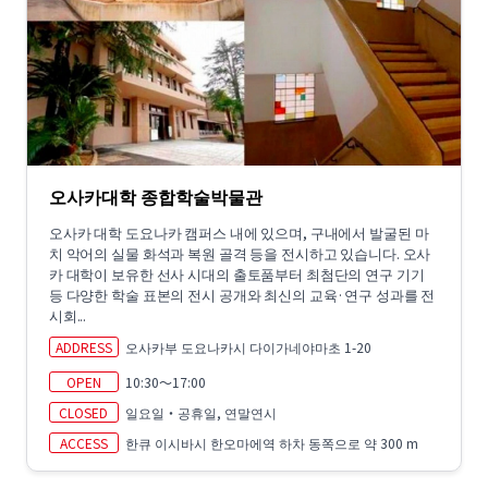
오사카대학 종합학술박물관
오사카 대학 도요나카 캠퍼스 내에 있으며, 구내에서 발굴된 마
치 악어의 실물 화석과 복원 골격 등을 전시하고 있습니다. 오사
카 대학이 보유한 선사 시대의 출토품부터 최첨단의 연구 기기
등 다양한 학술 표본의 전시 공개와 최신의 교육·연구 성과를 전
시회...
ADDRESS
오사카부 도요나카시 다이가네야마초 1-20
OPEN
10:30～17:00
CLOSED
일요일・공휴일, 연말연시
ACCESS
한큐 이시바시 한오마에역 하차 동쪽으로 약 300 m