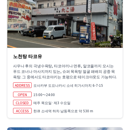
노천탕 타코유
사우나 후의 극냉수욕탕, 타코야끼나 면류, 알코올까지 모시는
푸드 코너나 마사지까지 있는, 슈퍼 목욕탕 얼굴 패배의 공중 목
욕탕. 그 중에서도 타코야키는 호평으로 테이크아웃도 가능하다.
ADDRESS
오사카부 도요나카시 소네 히가시마치 6-7-15
OPEN
15:00～24:00
CLOSED
매주 목요일·제3 수요일
ACCESS
한큐 소네역 하차 남동쪽으로 약 530 m