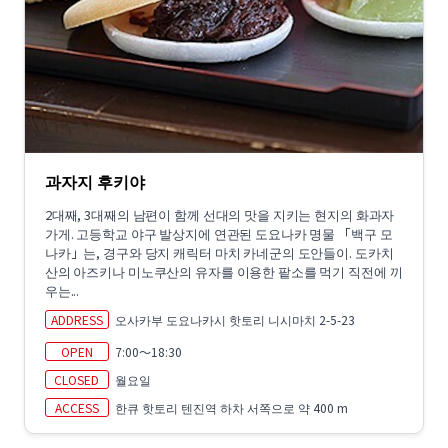
과자지 후키야
2대째, 3대째의 남편이 함께 선대의 맛을 지키는 현지의 화과자
가게. 고등학교 야구 발상지에 연관된 도요나카 명물 「백구 모
나카」는, 경구와 당지 캐릭터 마치 카네군의 도안들이. 도카치
산의 아즈키나 미노쿠산의 유자를 이용한 팥소를 먹기 직전에 끼
우는...
ADDRESS
오사카부 도요나카시 핫토리 니시마치 2-5-23
OPEN
7:00～18:30
CLOSED
월요일
ACCESS
한큐 핫토리 텐진역 하차 서쪽으로 약 400 m