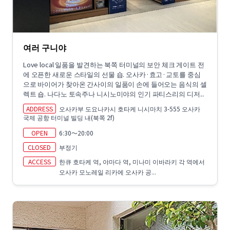
여러 구니야
Love local 일품을 발견하는 북쪽 터미널의 보안 체크 게이트 전
에 오픈한 새로운 스타일의 선물 숍. 오사카·효고·교토를 중심
으로 바이어가 찾아온 간사이의 일품이 손에 들어오는 음식의 셀
렉트 숍. 나다노 토속주나 니시노미야의 인기 파티스리의 디저...
ADDRESS
오사카부 도요나카시 호타케 니시마치 3-555 오사카
국제 공항 터미널 빌딩 내(북쪽 2f)
OPEN
6:30～20:00
CLOSED
부정기
ACCESS
한큐 호타케 역, 야마다 역, 미나미 이바라키 각 역에서
오사카 모노레일 리카에 오사카 공...