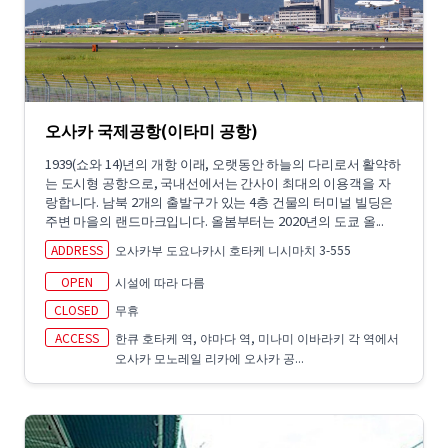
오사카 국제공항(이타미 공항)
1939(쇼와 14)년의 개항 이래, 오랫동안 하늘의 다리로서 활약하
는 도시형 공항으로, 국내선에서는 간사이 최대의 이용객을 자
랑합니다. 남북 2개의 출발구가 있는 4층 건물의 터미널 빌딩은
주변 마을의 랜드마크입니다. 올봄부터는 2020년의 도쿄 올...
ADDRESS
오사카부 도요나카시 호타케 니시마치 3-555
OPEN
시설에 따라 다름
CLOSED
무휴
ACCESS
한큐 호타케 역, 야마다 역, 미나미 이바라키 각 역에서
오사카 모노레일 리카에 오사카 공...