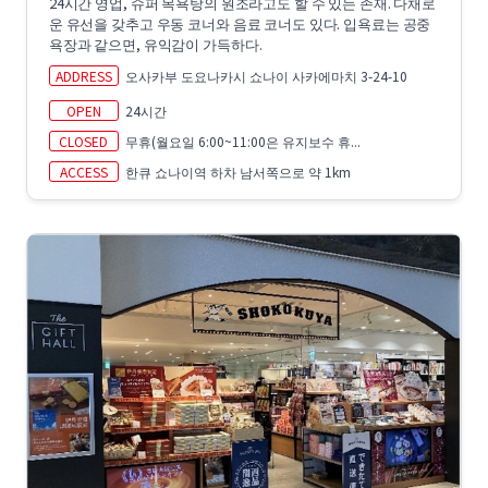
24시간 영업, 슈퍼 목욕탕의 원조라고도 할 수 있는 존재. 다채로
운 유선을 갖추고 우동 코너와 음료 코너도 있다. 입욕료는 공중
욕장과 같으면, 유익감이 가득하다.
ADDRESS
오사카부 도요나카시 쇼나이 사카에마치 3-24-10
OPEN
24시간
CLOSED
무휴(월요일 6:00~11:00은 유지보수 휴...
ACCESS
한큐 쇼나이역 하차 남서쪽으로 약 1km