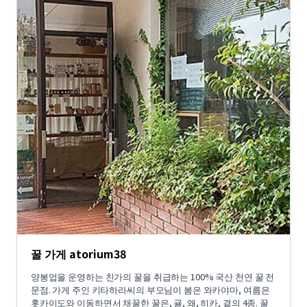
꿀 가게 atorium38
양봉업을 운영하는 친가의 꿀을 취급하는 100% 국산 천연 꿀 전
문점. 가게 주인 키타하라씨의 부모님이 봄은 와카야마, 여름은
홋카이도와 이동하면서 채꿀한 꿀은, 귤, 왜, 히카, 곁의 4종. 꿀