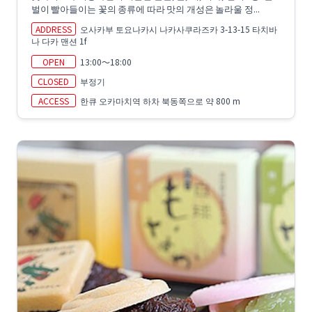
벌이 빨아들이는 꽃의 종류에 따라 맛의 개성은 놀라울 정...
ADDRESS
오사카부 토요나카시 나카사쿠라즈카 3-13-15 타치바
나 다카 맨션 1f
OPEN
13:00～18:00
CLOSED
부정기
ACCESS
한큐 오카마치역 하차 북동쪽으로 약 800 m