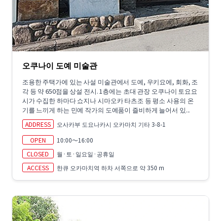
오쿠나이 도예 미술관
조용한 주택가에 있는 사설 미술관에서 도예, 우키요에, 회화, 조
각 등 약 650점을 상설 전시. 1층에는 초대 관장 오쿠나이 토요요
시가 수집한 하마다 쇼지나 시마오카 타츠조 등 평소 사용의 온
기를 느끼게 하는 민예 작가의 도예품이 즐비하게 늘어서 있...
ADDRESS
오사카부 도요나카시 오카마치 기타 3-8-1
OPEN
10:00～16:00
CLOSED
월·토·일요일·공휴일
ACCESS
한큐 오카마치역 하차 서쪽으로 약 350 m