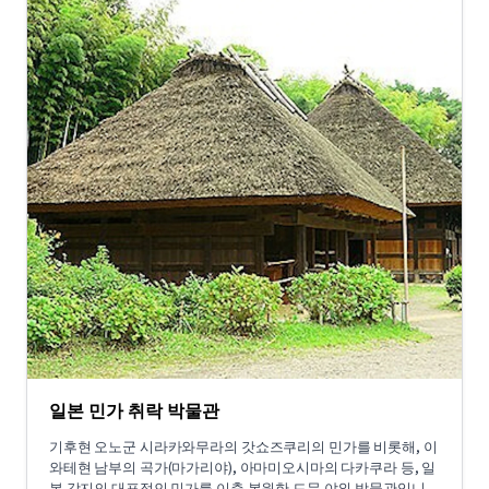
일본 민가 취락 박물관
기후현 오노군 시라카와무라의 갓쇼즈쿠리의 민가를 비롯해, 이
와테현 남부의 곡가(마가리야), 아마미오시마의 다카쿠라 등, 일
본 각지의 대표적인 민가를 이축 복원한 드문 야외 박물관입니