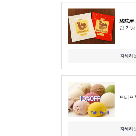
駱駝屋 
립 가방
자세히 
트티프루
자세히 