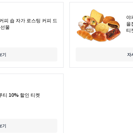
야
커피 숍 자가 로스팅 커피 드
을
 선물
티
보기
자
티 10% 할인 티켓
보기