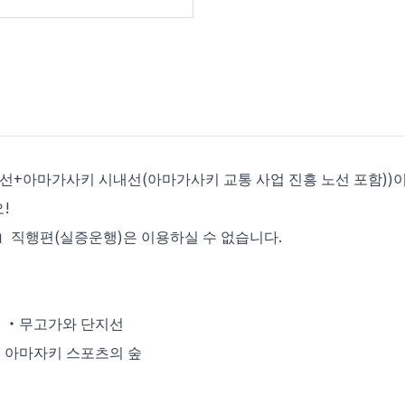
선+아마가사키 시내선(아마가사키 교통 사업 진흥 노선 포함))이 
!
」직행편(실증운행)은 이용하실 수 없습니다.
・무고가와 단지선
마자키 스포츠의 숲