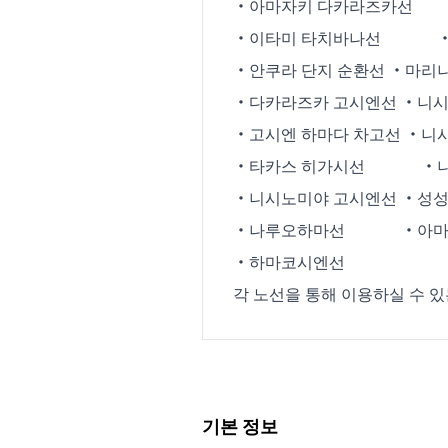
・아마자키 다카라즈카
・이타미 타치바나선 ・니
・안쿠라 단지 순환선 ・마리
・다카라즈카 고시엔선 ・니
・고시엔 하마다 차고선 ・니
・타카스 히가시선 ・니
・니시노미야 고시엔선 ・성
・나루오하마선 ・아마자키
・하마코시엔선
각 노선을 통해 이용하실 수 
기본 정보