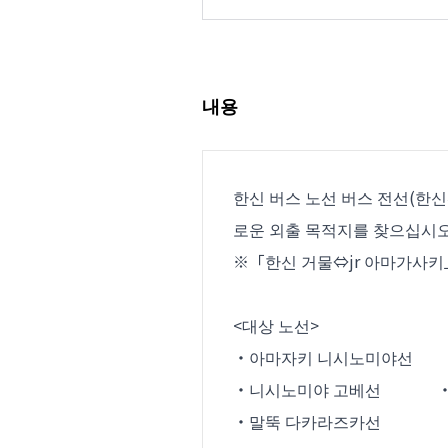
내용
한신 버스 노선 버스 전선(한신
로운 외출 목적지를 찾으십시오
※「한신 거물⇔jr 아마가사키
<대상 노선>
・아마자키 니시노미야선 
・니시노미야 고베선 ・아
・말뚝 다카라즈카선