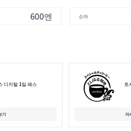
600엔
소아
 디지털 1일 패스
토
보기
자